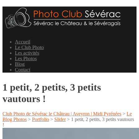
Accueil
Le Club Photo
Les activités
Les Photos
Blog
Contact
1 petit, 2 petits, 3 petits
vautours !
Club Photo de Sévérac le Château | Aveyron | Midi Pyrénées
>
Le
Blog Photos
>
Portfolio
>
Slider
>
1 petit, 2 petits, 3 petits vautours
!