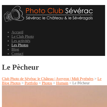
Accueil
Le Club Photo
Les activités
Les Photos
Blog
Contact
Le Pècheur
Club Photo de Sévérac le Château | Aveyron | Midi Pyrénées
>
Le
Blog Photos
>
Portfolio
>
Photos
>
Humain
>
Le Pècheur