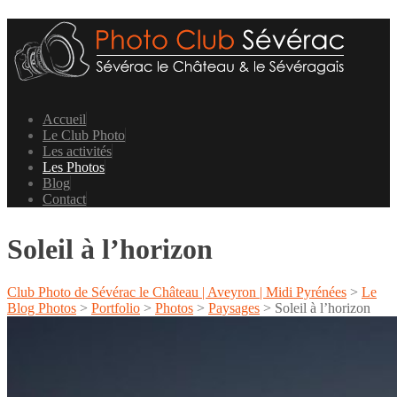
Accueil
Le Club Photo
Les activités
Les Photos
Blog
Contact
Soleil à l’horizon
Club Photo de Sévérac le Château | Aveyron | Midi Pyrénées
>
Le
Blog Photos
>
Portfolio
>
Photos
>
Paysages
>
Soleil à l’horizon