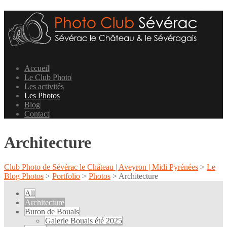
Accueil
Le Club Photo
Les activités
Les Photos
Blog
Contact
Architecture
Club Photo de Sévérac le Château | Aveyron | Midi Pyrénées
>
Le
Blog Photos
>
Portfolio
>
Photos
>
Architecture
All
Architecture
Buron de Bouals
Galerie Bouals été 2025