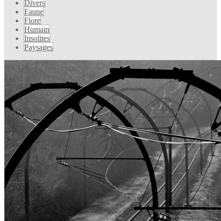
Divers
Faune
Flore
Humain
Insolites
Paysages