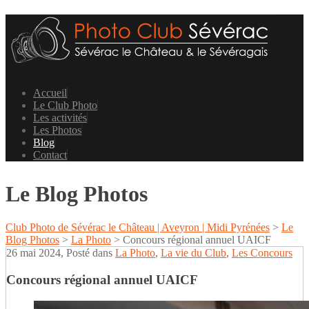
Accueil
Le Club Photo
Les activités
Les Photos
Blog
Contact
Le Blog Photos
Club Photo de Sévérac le Château | Aveyron | Midi Pyrénées
>
Le
Blog Photos
>
La Photo
>
Concours régional annuel UAICF
26 mai 2024
, Posté dans
La Photo
,
La vie du Club
,
Les Concours
Concours régional annuel UAICF