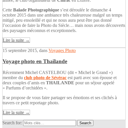
année, le club organisateur de
Chirac
en Lozère.
Cette
Balade Photographique
s’est déroulée le dimanche 4
octobre 2015 dans une ambiance très chaleureuse malgré un temps
mitigé, peu ensoleillé et qui ne nous aura peut être pas donné
l’occasion de faire la Photo du Siècle… mais nous avons découverts
des paysages méconnus et exceptionnels.
Lire la suite
→
15 septembre 2015
, dans
Voyages Photo
Voyage photo en Thaïlande
Récemment Michel CASTELBOU (dit « Michel le Grand »)
membre du
club photo de Sévérac
est parti avec son épouse et
deux couples d’amis en
THAILANDE
pour un séjour appelé
« Parfums d’orchidées ».
Il se propose de vous faire partager ses émotions et ses clichés à
travers ce petit reportage photo.
Lire la suite
→
Search for: