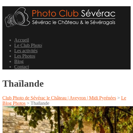
Accueil
Le Club Photo
Les activités
Les Photos
Blog
Contact
Thaïlande
Club Photo de Sévérac le Château | Aveyron | Midi Pyrénées
>
Le
Blog Photos
>
Thaïlande