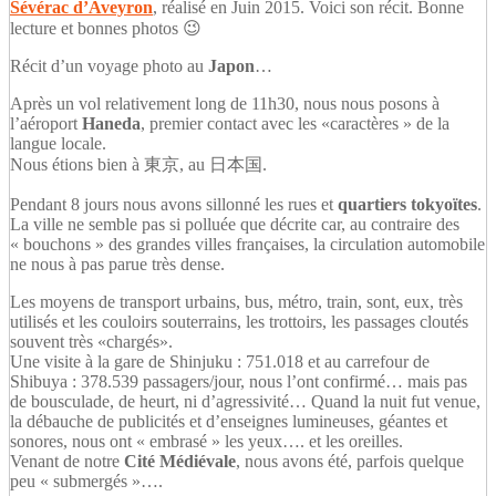
Sévérac d’Aveyron
, réalisé en Juin 2015. Voici son récit. Bonne
lecture et bonnes photos 😉
Récit d’un voyage photo au
Japon
…
Après un vol relativement long de 11h30, nous nous posons à
l’aéroport
Haneda
, premier contact avec les «caractères » de la
langue locale.
Nous étions bien à 東京, au 日本国.
Pendant 8 jours nous avons sillonné les rues et
quartiers tokyoïtes
.
La ville ne semble pas si polluée que décrite car, au contraire des
« bouchons » des grandes villes françaises, la circulation automobile
ne nous à pas parue très dense.
Les moyens de transport urbains, bus, métro, train, sont, eux, très
utilisés et les couloirs souterrains, les trottoirs, les passages cloutés
souvent très «chargés».
Une visite à la gare de Shinjuku : 751.018 et au carrefour de
Shibuya : 378.539 passagers/jour, nous l’ont confirmé… mais pas
de bousculade, de heurt, ni d’agressivité… Quand la nuit fut venue,
la débauche de publicités et d’enseignes lumineuses, géantes et
sonores, nous ont « embrasé » les yeux…. et les oreilles.
Venant de notre
Cité Médiévale
, nous avons été, parfois quelque
peu « submergés »….