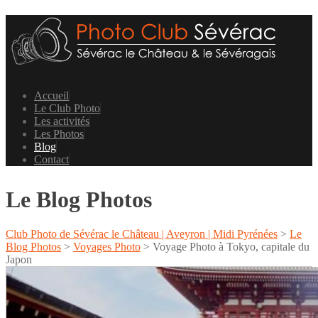
Accueil
Le Club Photo
Les activités
Les Photos
Blog
Contact
Le Blog Photos
Club Photo de Sévérac le Château | Aveyron | Midi Pyrénées
>
Le
Blog Photos
>
Voyages Photo
>
Voyage Photo à Tokyo, capitale du
Japon