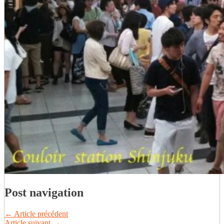
Post navigation
←
Article précédent
Article suivant
→