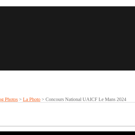
og Photos
>
La Photo
>
Concours National UAICF Le Mans 2024