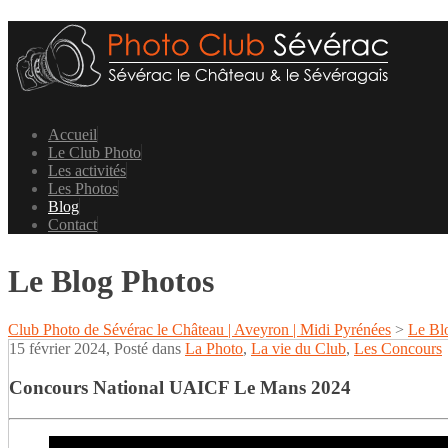
Accueil
Le Club Photo
Les activités
Les Photos
Blog
Contact
Le Blog Photos
Club Photo de Sévérac le Château | Aveyron | Midi Pyrénées
>
Le Bl
15 février 2024
, Posté dans
La Photo
,
La vie du Club
,
Les Concours
Concours National UAICF Le Mans 2024