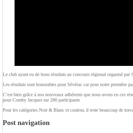
Le club ayant eu de bons résultats au concours régional organisé par 
Les résultats sont honorables pour Sévérac car pour notre première part
C’est bien grâce à nos nouveaux adhérents que nous avons eu ces résu
pour Comby Jacques sur 280 participants
Pour les catégories Noir & Blanc et couleur, il reste beaucoup de trava
Post navigation