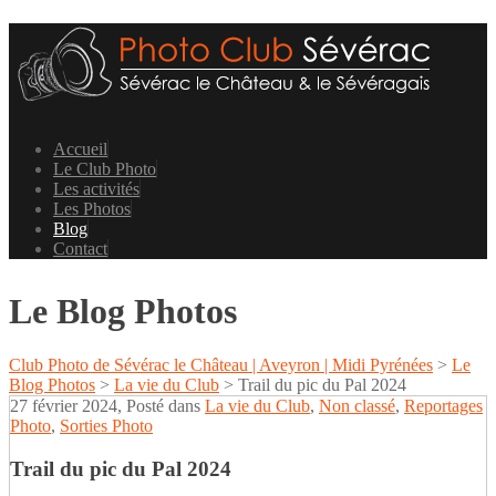
Accueil
Le Club Photo
Les activités
Les Photos
Blog
Contact
Le Blog Photos
Club Photo de Sévérac le Château | Aveyron | Midi Pyrénées
>
Le
Blog Photos
>
La vie du Club
>
Trail du pic du Pal 2024
27 février 2024
, Posté dans
La vie du Club
,
Non classé
,
Reportages
Photo
,
Sorties Photo
Trail du pic du Pal 2024